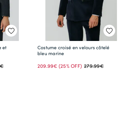
 et
Costume croisé en velours côtelé
bleu marine
209.99€
(25% OFF)
9€
279.99€