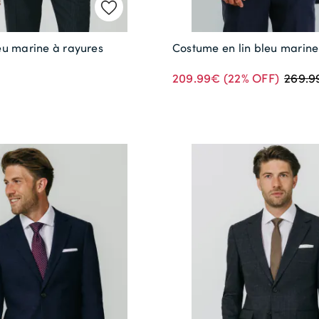
u marine à rayures
Costume en lin bleu marine
209.99€
(22% OFF)
269.9