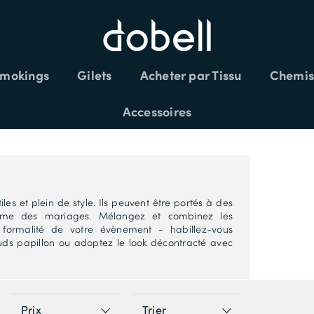
mokings
Gilets
Acheter par Tissu
Chemis
LÉMENTAIRES SUR LES SOLDES CODE:
Accessoires
es et plein de style. Ils peuvent être portés à des
omme des mariages. Mélangez et combinez les
 formalité de votre évènement - habillez-vous
ds papillon ou adoptez le look décontracté avec
Prix
Trier