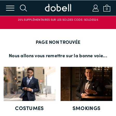
m
s
a
b
0
25% SUPPLÉMENTAIRES SUR LES SOLDES CODE: SOLDES25
Login ou Email
PAGE NON TROUVÉE
Mot de passe
Nous allons vous remettre sur la bonne voie...
CONNEXION
CODE PROMO
APPLIQUER
Mot de passe oublié?
Nouveau chez Dobell?
COSTUMES
SMOKINGS
CRÉER UN COMPTE