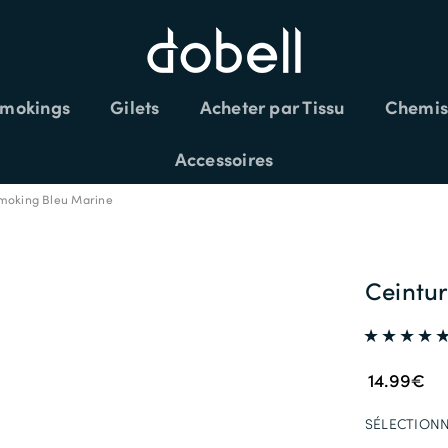
mokings
Gilets
Acheter par Tissu
Chemis
LÉMENTAIRES SUR LES SOLDES CODE:
Accessoires
moking Bleu Marine
Ceintu
14.99€
SÉLECTIONN