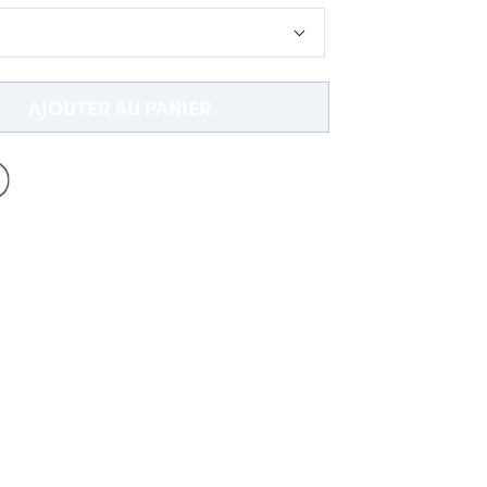
Nouveau chez Dobell?
CRÉER UN COMPTE
Livraison Gratuite *
AJOUTER AU PANIER