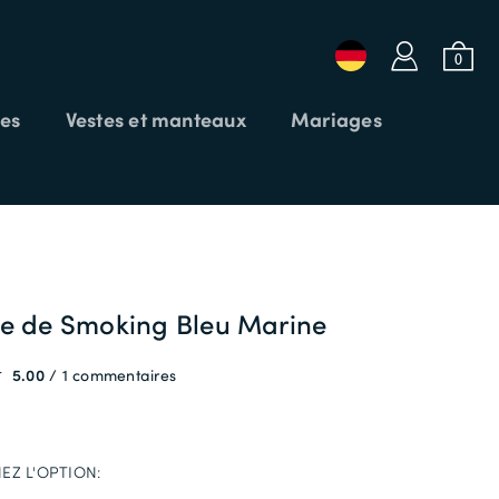
a
b
0
es
Vestes et manteaux
Mariages
 SOLDES25
Login ou Email
Mot de passe
re de Smoking Bleu Marine
5.00
1 commentaires
CODE PROMO
CONNEXION
APPLIQUER
Mot de passe oublié?
EZ L'OPTION: