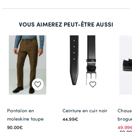
VOUS AIMEREZ PEUT-ÊTRE AUSSI
Pantalon en
Ceinture en cuir noir
Chaus
moleskine taupe
brogue
44.99€
90.00€
49.99
69.9