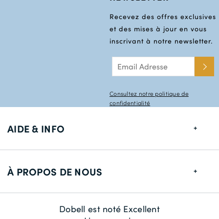
Recevez des offres exclusives
et des mises à jour en vous
inscrivant à notre newsletter.
Consultez notre politique de
confidentialité
AIDE & INFO
Guide de tailles
À PROPOS DE NOUS
Informations de livraison
Retour
À propos de nous
Dobell est noté Excellent
Contactez-nous
La durabilité