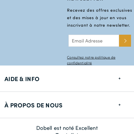
Recevez des offres exclusives
et des mises à jour en vous
inscrivant à notre newsletter.
Consultez notre politique de
confidentialité
AIDE & INFO
Guide de tailles
À PROPOS DE NOUS
Informations de livraison
Retour
À propos de nous
Dobell est noté Excellent
Contactez-nous
La durabilité