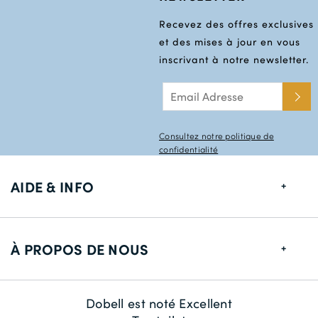
Recevez des offres exclusives
et des mises à jour en vous
inscrivant à notre newsletter.
Consultez notre politique de
confidentialité
AIDE & INFO
Guide de tailles
À PROPOS DE NOUS
Informations de livraison
Retour
À propos de nous
Dobell est noté Excellent
Contactez-nous
La durabilité