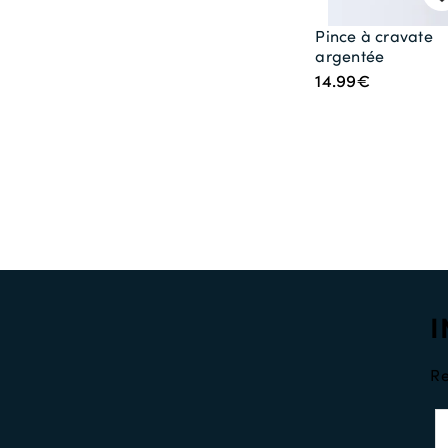
Pince à cravate
argentée
14.99€
I
Re