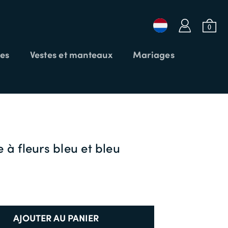
a
b
0
es
Vestes et manteaux
Mariages
 SOLDES25
Login ou Email
Mot de passe
 à fleurs bleu et bleu
CODE PROMO
CONNEXION
APPLIQUER
Mot de passe oublié?
AJOUTER AU PANIER