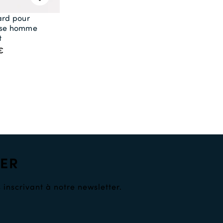
ard pour
se homme
t
€
TER
 inscrivant à notre newsletter.