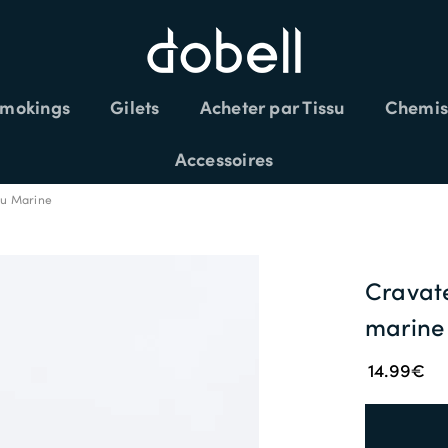
mokings
Gilets
Acheter par Tissu
Chemis
LÉMENTAIRES SUR LES SOLDES CODE:
Accessoires
eu Marine
Cravate
marine
14.99€