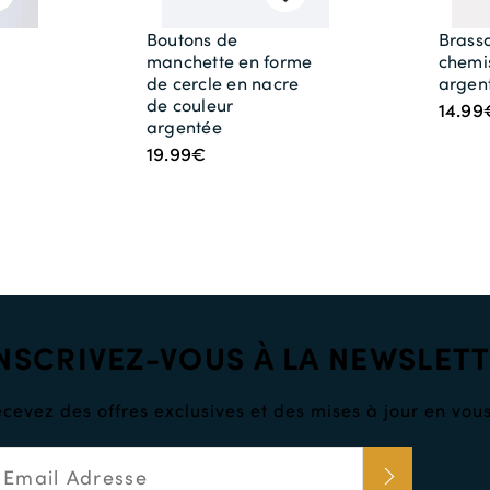
Boutons de
Brass
manchette en forme
chemi
de cercle en nacre
argen
de couleur
14.99
argentée
19.99€
NSCRIVEZ-VOUS À LA NEWSLET
cevez des offres exclusives et des mises à jour en vous