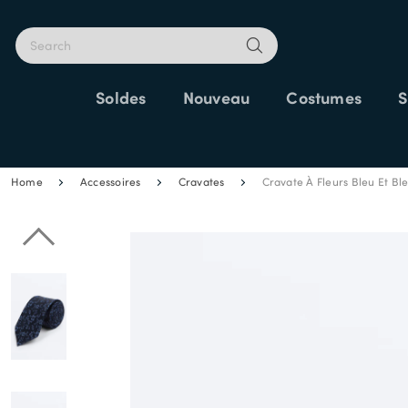
Soldes
Nouveau
Costumes
S
25% SUPP
Home
Accessoires
Cravates
Cravate À Fleurs Bleu Et Bl