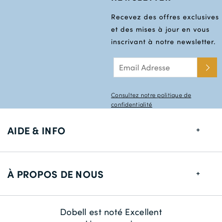
Recevez des offres exclusives
et des mises à jour en vous
inscrivant à notre newsletter.
Consultez notre politique de
confidentialité
AIDE & INFO
Guide de tailles
À PROPOS DE NOUS
Informations de livraison
Retour
À propos de nous
Dobell est noté Excellent
Contactez-nous
La durabilité