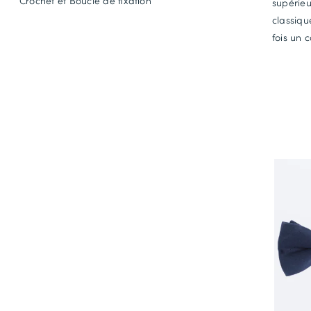
Crochet et Boucle de fixation
supérieu
classiqu
fois un 