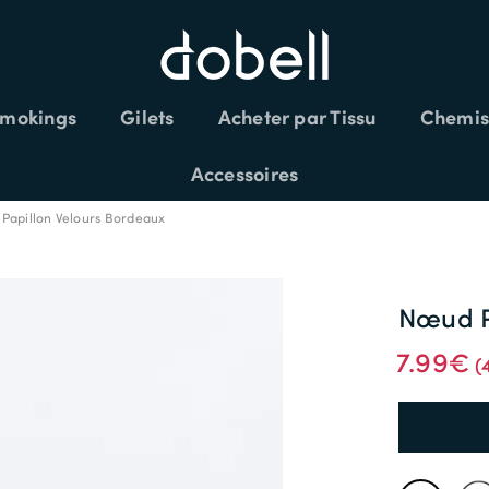
mokings
Gilets
Acheter par Tissu
Chemis
LÉMENTAIRES SUR LES SOLDES CODE:
Accessoires
Papillon Velours Bordeaux
Nœud P
7.99€
(