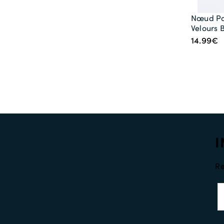
Nœud Pa
Velours 
14.99€
I
Re