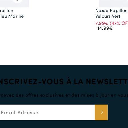
pillon
Nœud Papillon
Bleu Marine
Velours Vert
7.99€
(47% OF
14.99€
NSCRIVEZ-VOUS À LA NEWSLET
cevez des offres exclusives et des mises à jour en vous