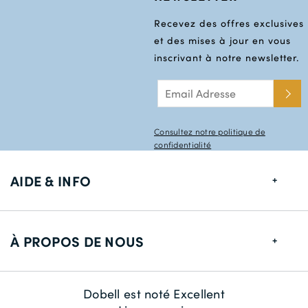
Recevez des offres exclusives
et des mises à jour en vous
inscrivant à notre newsletter.
Consultez notre politique de
confidentialité
AIDE & INFO
Guide de tailles
À PROPOS DE NOUS
Informations de livraison
Retour
À propos de nous
Dobell est noté Excellent
Contactez-nous
La durabilité