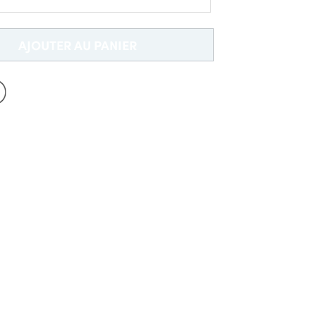
Nouveau chez Dobell?
cm
CRÉER UN COMPTE
AJOUTER AU PANIER
Livraison Gratuite *
2cm
2cm
22cm
132cm
142cm
152cm