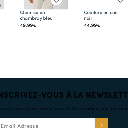
Chemise en
Ceinture en cuir
chambray bleu
noir
49.99€
44.99€
NSCRIVEZ-VOUS À LA NEWSLET
cevez des offres exclusives et des mises à jour en vous