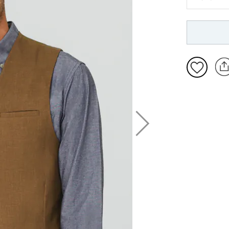
S: 86-91
M: 97-10
L: 107-11
XL: 117-1
2XL: 127-
3XL: 137-
4XL: 147-