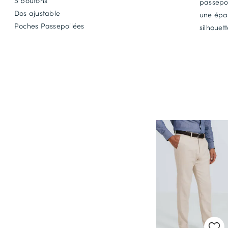
5 boutons
passepoi
Dos ajustable
une épai
Poches Passepoilées
silhouet