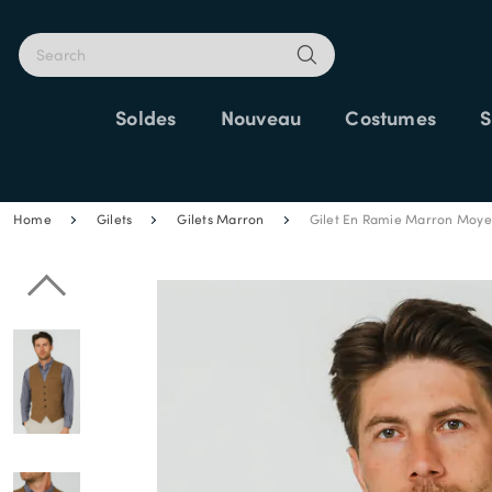
Soldes
Nouveau
Costumes
S
25% SUPP
Home
Gilets
Gilets Marron
Gilet En Ramie Marron Moy