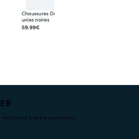
Chaussures Derby
unies noires
59.99€
TER
 inscrivant à notre newsletter.