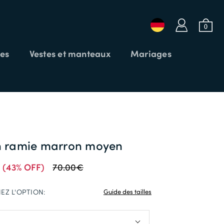
a
b
0
es
Vestes et manteaux
Mariages
 SOLDES25
Login ou Email
Mot de passe
en ramie marron moyen
€
(43% OFF)
70.00€
CODE PROMO
CONNEXION
APPLIQUER
EZ L'OPTION:
Guide des tailles
Mot de passe oublié?