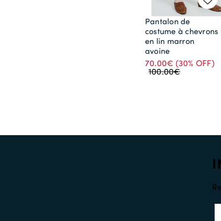
Pantalon de
costume à chevrons
en lin marron
avoine
70.00€
(30% OFF)
100.00€
I
Re