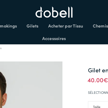
mokings
Gilets
Acheter par Tissu
Chemis
LÉMENTAIRES SUR LES SOLDES CODE:
Accessoires
en
Gilet 
40.00
SÉLECTIONN