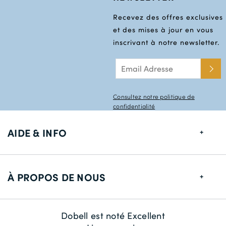
Recevez des offres exclusives
et des mises à jour en vous
inscrivant à notre newsletter.
Consultez notre politique de
confidentialité
AIDE & INFO
Guide de tailles
À PROPOS DE NOUS
Informations de livraison
Retour
À propos de nous
Dobell est noté Excellent
Contactez-nous
La durabilité