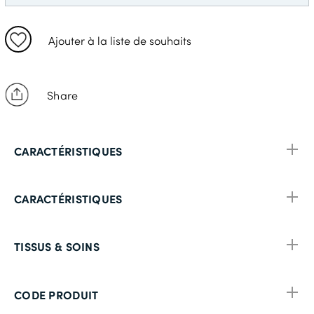
54 Standard
56 Court
Ajouter à la liste de souhaits
56 Standard
56 Long
Share
58 Court
58 Standard
CARACTÉRISTIQUES
58 Long
60 Court
CARACTÉRISTIQUES
60 Standard
62 Court
TISSUS & SOINS
62 Standard
62 Long
CODE PRODUIT
64 Court