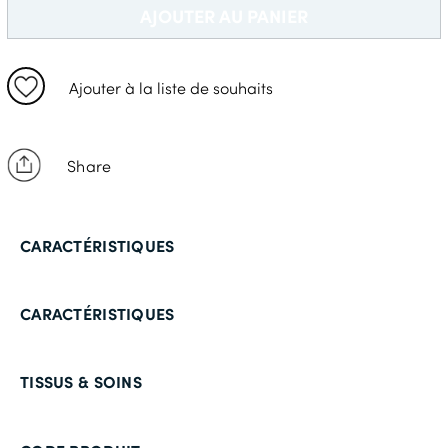
52 Court
AJOUTER AU PANIER
52 Long
56 Standard
Ajouter à la liste de souhaits
58 Standard
58 Long
Share
60 Standard
60 Long
CARACTÉRISTIQUES
CARACTÉRISTIQUES
TISSUS & SOINS