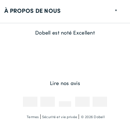
Guide de tailles
À PROPOS DE NOUS
Informations de livraison
Retour
À propos de nous
Dobell est noté Excellent
Contactez-nous
La durabilité
Compétitions et promotions
Méthodes de payement
Crédits photographiques
Lire nos avis
Termes
Sécurité et vie privée
© 2026 Dobell