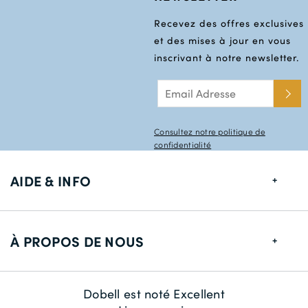
Recevez des offres exclusives
et des mises à jour en vous
inscrivant à notre newsletter.
Consultez notre politique de
confidentialité
AIDE & INFO
Guide de tailles
À PROPOS DE NOUS
Informations de livraison
Retour
À propos de nous
Dobell est noté Excellent
Contactez-nous
La durabilité