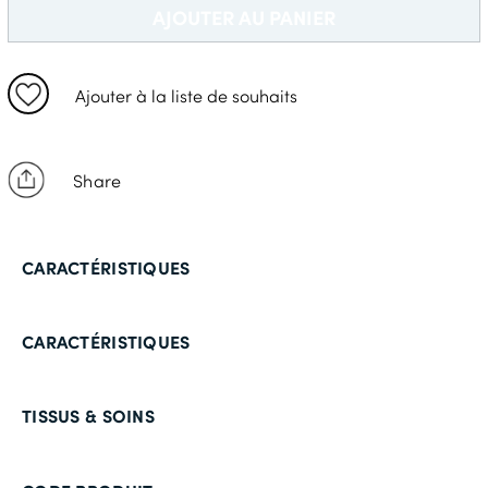
46 Standard
AJOUTER AU PANIER
46 Long
48 Standard
Ajouter à la liste de souhaits
48 Long
50 Court
Share
50 Standard
50 Long
CARACTÉRISTIQUES
52 Court
52 Standard
CARACTÉRISTIQUES
52 Long
54 Court
TISSUS & SOINS
54 Standard
54 Long