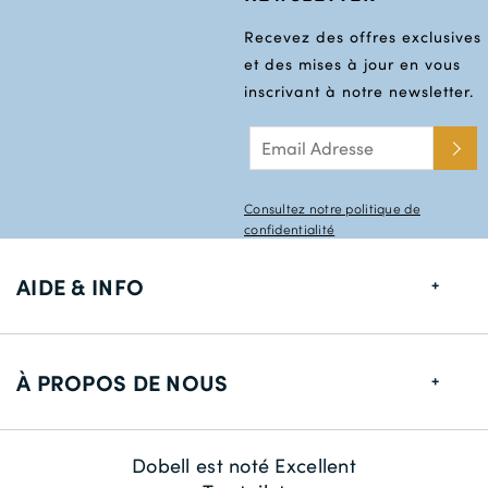
Recevez des offres exclusives
et des mises à jour en vous
inscrivant à notre newsletter.
Consultez notre politique de
confidentialité
AIDE & INFO
Guide de tailles
À PROPOS DE NOUS
Informations de livraison
Retour
À propos de nous
Dobell est noté Excellent
Contactez-nous
La durabilité