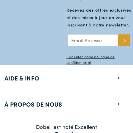
Recevez des offres exclusives
et des mises à jour en vous
inscrivant à notre newsletter.
Consultez notre politique de
confidentialité
AIDE & INFO
Guide de tailles
À PROPOS DE NOUS
Informations de livraison
Retour
À propos de nous
Dobell est noté Excellent
Contactez-nous
La durabilité