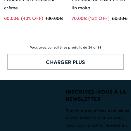
crème
lin moka
60.00€
(40% OFF)
100.00€
70.00€
(13% OFF)
80.00€
Vous avez consulté les produits de 24 of 91
CHARGER PLUS
INSCRIVEZ-VOUS À LA
NEWSLETTER
Recevez des offres exclusives
et des mises à jour en vous
inscrivant à notre newsletter.